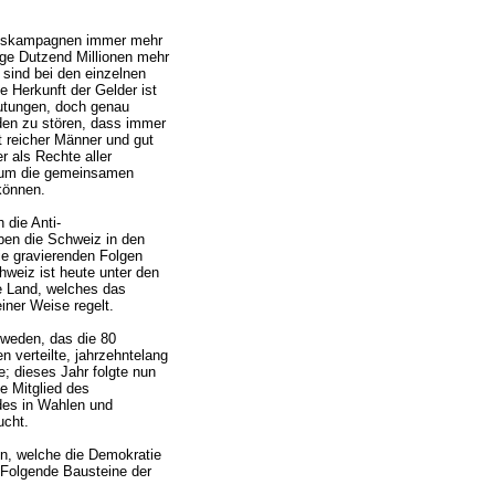
ngskampagnen immer mehr
ge Dutzend Millionen mehr
 sind bei den einzelnen
ie Herkunft der Gelder ist
utungen, doch genau
den zu stören, dass immer
 reicher Männer und gut
 als Rechte aller
ch um die gemeinsamen
können.
die Anti-
ben die Schweiz in den
ie gravierenden Folgen
weiz ist heute unter den
e Land, welches das
iner Weise regelt.
weden, das die 80
en verteilte, jahrzehntelang
e; dieses Jahr folgte nun
e Mitglied des
des in Wahlen und
ucht.
, welche die Demokratie
 Folgende Bausteine der