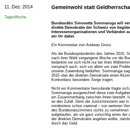
11. Dez. 2014
Gemeinwohl statt Geldherrscha
TagesWoche
Bundesrätin Simonetta Sommaruga will ver
direkte Demokratie der Schweiz von begüte
Interessenorganisationen und Verbänden au
wir ihr dabei.
Ein Kommentar von Andreas Gross
Als die Bundespräsidentin des Jahres 2015, 
nach ihrer Wahl vergangene Woche vor die Bu
bedankte sie sich nicht nur bei ihren Wähleri
versprach auch, sich vor allem um zwei Prob
unserer Zuwendung bedürfen. Sommaruga sagt
2015 «bei der direkten Demokratie einen Akze
Konkordanz besonders Sorge tragen.
Nicht ein Kommentator hierzulande fragte sich
Sommaruga ausgerechnet diese zwei Aufgaben
ein Zusammenhang zwischen ihnen besteht. Ich
an den Zufall. Denn die Justizministerin war in
mindestens schon zweimal – von weiteren Ver
des Bundesratszimmers nichts zu vernehmen 
aufgelaufen, als sie ganz vorsichtig eines der
der direkten Demokratie angehen wollte, nämlic
durch das Geld.