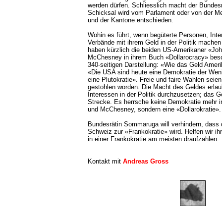
werden dürfen. Schliesslich macht der Bundesr
Schicksal wird vom Parlament oder von der M
und der Kantone entschieden.
Wohin es führt, wenn begüterte Personen, Int
Verbände mit ihrem Geld in der Politik machen
haben kürzlich die beiden US-Amerikaner «Joh
McChesney in ihrem Buch «Dollarocracy» besch
340-seitigen Darstellung: «Wie das Geld Ameri
«Die USA sind heute eine Demokratie der Wen
eine Plutokratie». Freie und faire Wahlen sei
gestohlen worden. Die Macht des Geldes erlau
Interessen in der Politik durchzusetzen; das G
Strecke. Es herrsche keine Demokratie mehr i
und McChesney, sondern eine «Dollarokratie».
Bundesrätin Sommaruga will verhindern, dass 
Schweiz zur «Frankokratie» wird. Helfen wir ih
in einer Frankokratie am meisten draufzahlen.
Kontakt mit
Andreas Gross