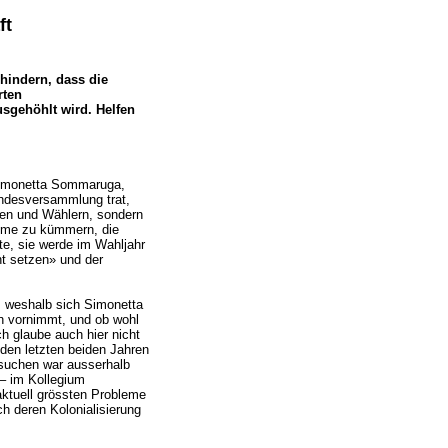
ft
hindern, dass die
rten
sgehöhlt wird. Helfen
Simonetta Sommaruga,
ndesversammlung trat,
nnen und Wählern, sondern
leme zu kümmern, die
e, sie werde im Wahljahr
nt setzen» und der
, weshalb sich Simonetta
 vornimmt, und ob wohl
 glaube auch hier nicht
 den letzten beiden Jahren
suchen war ausserhalb
– im Kollegium
 aktuell grössten Probleme
h deren Kolonialisierung