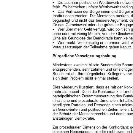
• Die auch im politischen Wettbewerb notwen
fehlt. Es herrschen unfaire Wettbewerbsbedin
• Das Vertrauen der Bürgerinnen und Bürger in
Institutionen erodiert. Die Menschen merken, 
begünstigt und nicht das bessere Argument, d
für das Gemeinwohl oder das grössere Engag
• Wer über mehr Geld verfügt, wird politisch g
ohne oder mit wenig Mitteln; von der Gleichwer
Urne als Grundidee der Demokratie kann keine
• Wer merkt, wie einseitig er informiert wird, 
Voraussetzungen der Teilnahme gehen kaputt.
Bürgerliche Verweigerungshaltung
Mindestens zweimal blitzte Bundesrätin Somm
entsprechenden, sehr zahmen und umsichtige
Bundesrat ab. Ihre bürgerlichen Kollegen verwei
sich dem Problem nicht einmal stellen.
Dies wiederum illustriert, dass es mit der Ko
mehr als hapert. Denn die Konkordanz ist mehr 
parteipolitischen Zusammensetzung des Bunde
inhaltliche und prozedurale Dimension. Inhaltli
beteiligten Parteien und Personen einen min
an Grundwerten und politischen Zielen teilen. 
der Schutz der Menschenrechte und damit auch
anständigen Demokratie.
Zur prozeduralen Dimension der Konkordanz g
einzelnen Regierungsmitglieder nicht ewig und