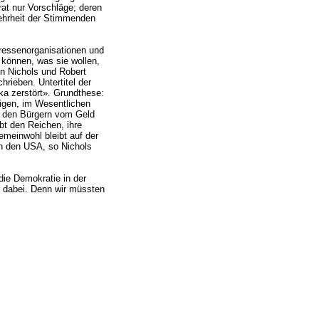
at nur Vorschläge; deren
ehrheit der Stimmenden
eressenorganisationen und
 können, was sie wollen,
n Nichols und Robert
rieben. Untertitel der
ka zerstört». Grundthese:
igen, im Wesentlichen
en den Bürgern vom Geld
bt den Reichen, ihre
emeinwohl bleibt auf der
n den USA, so Nichols
die Demokratie in der
r dabei. Denn wir müssten