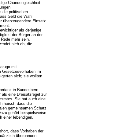
dige Chancengleichheit
gungen.
 die politischen
dass Geld die Wahl
er überzeugendere Einsatz
ement.
ewichtiger als derjenige
tigkeit der Bürger an der
 Rede mehr sein.
wendet sich ab; die
aruga mit
n Gesetzesvorhaben im
gerten sich; sie wollten
nkordanz in Bundesbern
als eine Dreisatzregel zur
srates. Sie hat auch eine
ch heisst, dass die
imalen gemeinsamen Schatz
Dazu gehört beispielsweise
 einer lebendigen,
ehört, dass Vorhaben der
 gänzlich übergangen