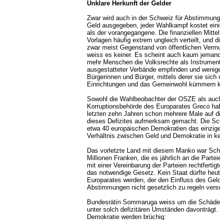
Unklare Herkunft der Gelder
Zwar wird auch in der Schweiz für Abstimmu
Geld ausgegeben, jeder Wahlkampf kostet eini
als der vorangegangene. Die finanziellen Mittel
Vorlagen häufig extrem ungleich verteilt, und d
zwar meist Gegenstand von öffentlichen Verm
weiss es keiner. Es scheint auch kaum jeman
mehr Menschen die Volksrechte als Instrument
ausgestatteter Verbände empfinden und weniger
Bürgerinnen und Bürger, mittels derer sie si
Einrichtungen und das Gemeinwohl kümmern 
Sowohl die Wahlbeobachter der OSZE als auch 
Korruptionsbehörde des Europarates Greco ha
letzten zehn Jahren schon mehrere Male auf d
dieses Defizites aufmerksam gemacht. Die Sch
etwa 40 europäischen Demokratien das einzig
Verhältnis zwischen Geld und Demokratie in ke
Das vorletzte Land mit diesem Manko war Sch
Millionen Franken, die es jährlich an die Partei
mit einer Vereinbarung der Parteien rechtfertigt
das notwendige Gesetz. Kein Staat dürfte heut
Europarates werden, der den Einfluss des Gel
Abstimmungen nicht gesetzlich zu regeln vers
Bundesrätin Sommaruga weiss um die Schäden
unter solch defizitären Umständen davonträgt.
Demokratie werden brüchig: